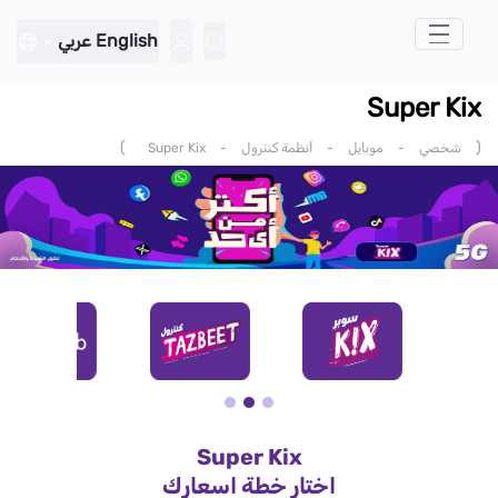
تخطي إلى المحتوى الرئيسي
English
عربي
Super Kix
)
(
شخصي
-
موبايل
-
أنظمة كنترول
-
Super Kix
Super Kix
اختار خطة اسعارك