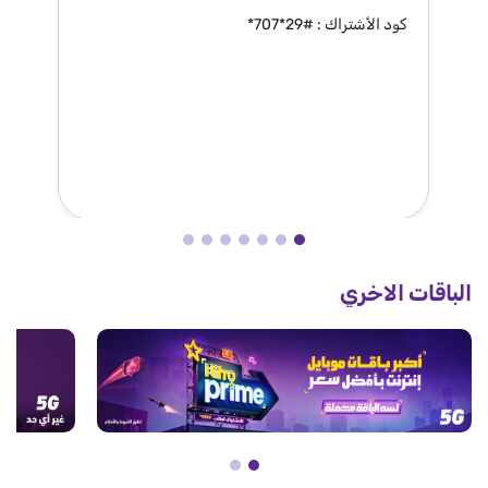
كود الأشتراك : #29*707*
كو
الباقات الاخري