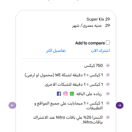
37
Super Kix
29
29
جنيه مصرى/ شهر
37
Add to compare
اشترك الان
تفاصيل اكتر
اش
750 كيكس
1 كيكس = 1 دقيقة لشبكة WE (محمول او ارضى)
1 كيكس = 1 دقيقة للشبكات الاخرى
زياده على الباقه
1 كيكس = 1 ميجابايت علي جميع المواقع و
التطبيقات
اكسترا 25% علي باقات Nitro عند الاشتراك
بباقاتNitro.