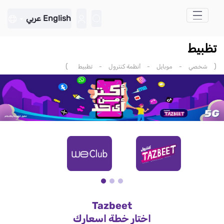
تخطي إلى المحتوى الرئيسي
English
عربي
تظبيط
)
(
شخصي
-
موبايل
-
أنظمة كنترول
-
تظبيط
Tazbeet
اختار خطة اسعارك