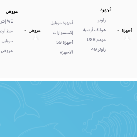
أجهزة
عروض
راوتر
WE إنترنت
أجهزة موبايل
هواتف أرضية
أجهزة
عروض
خط أرض
إكسسوارات
مودم USB
موبايل
أجهزة 5G
راوتر 4G
عروض أ
الاجهزة