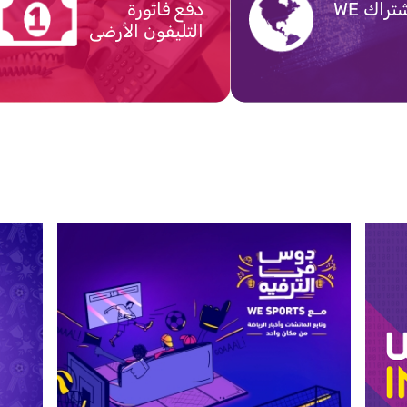
جدد إشتراك WE
دفع فاتورة
التليفون الأرضى