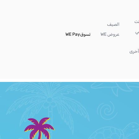
الصيف
ي
عروض WE
تسوق
WE Pay
خرى