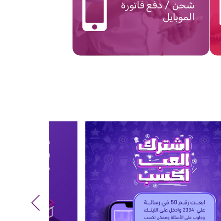
شحن / دفع فاتورة
الموبايل