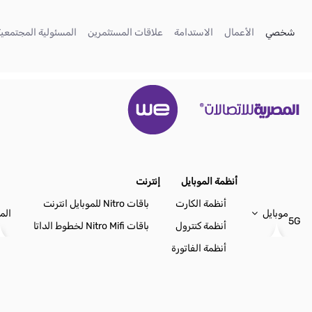
تخطي إلى المحتوى الرئيسي
(current)
(current)
(current)
(current)
شخصي
الأعمال
الاستدامة
علاقات المستثمرين
المسئولية المجتمعية
أنظمة الموبايل
إنترنت
أنظمة الكارت
باقات Nitro للموبايل انترنت
موبايل
الم
5G
أنظمة كنترول
باقات Nitro Mifi لخطوط الداتا
أنظمة الفاتورة