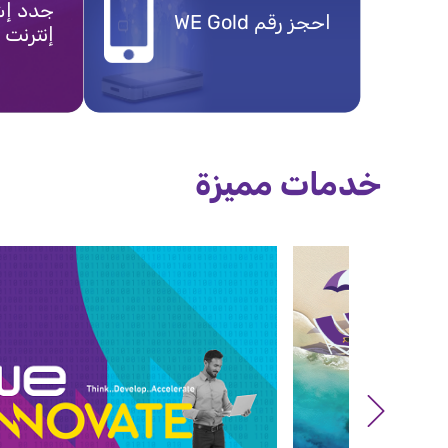
احجز رقم WE Gold
إنترنت
خدمات مميزة