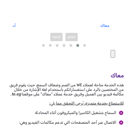
معاك
أسئلة متكر
next
prev
معاك
هذه الخدمة متاحة لعملاء WE من الصم وضعاف السمع، حيث يقوم فريق
من المختصين بالرد على استفساراتكم باستخدام لغة الإشارة من خلال
مكالمة فيديو بين العميل وفريق خدمة عملاء "معاك" على موقعنا
te.eg
.
للاستمتاع بخدمة متميزة، يُرجى التحقق مما يلي:
السماح بتشغيل الكاميرا والميكروفون أثناء المحادثة
الاتصال عبر أحد المتصفحات التي تدعم مكالمات الفيديو وهي: