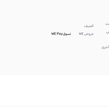
الصيف
ي
عروض WE
تسوق
WE Pay
خرى