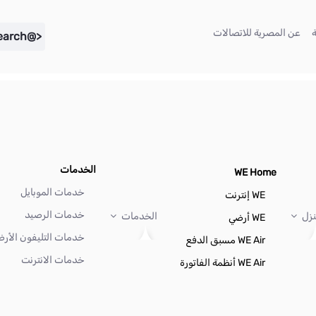
(current)
(current)
عن المصرية للاتصالات
<@liferay.language key="search" />
الخدمات
WE Home
خدمات الموبايل
WE إنترنت
خدمات الرصيد
نزل
الخدمات
WE أرضي
خدمات التليفون الأر
WE Air مسبق الدفع
خدمات الانترنت
WE Air أنظمة الفاتورة