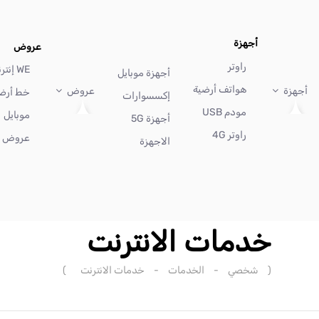
أجهزة
عروض
راوتر
WE إنترنت
أجهزة موبايل
هواتف أرضية
أجهزة
عروض
خط أرض
إكسسوارات
مودم USB
موبايل
أجهزة 5G
راوتر 4G
عروض أ
الاجهزة
خدمات الانترنت
(
شخصي
-
الخدمات
-
خدمات الانترنت
)