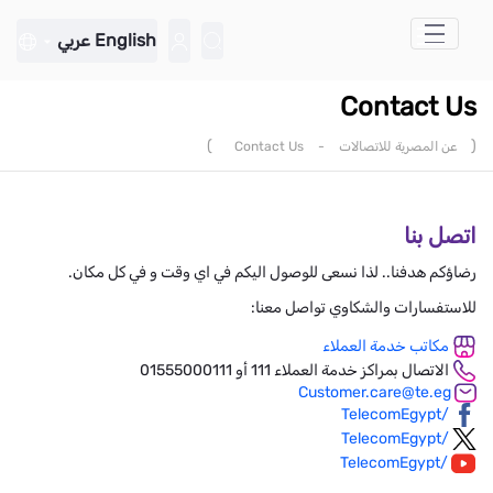
تخطي إلى المحتوى الرئيسي
English
عربي
Contact Us
)
(
عن المصرية للاتصالات
-
Contact Us
اتصل بنا
رضاؤكم هدفنا.. لذا نسعى للوصول اليكم في اي وقت و في كل مكان.
للاستفسارات والشكاوي تواصل معنا:
مكاتب خدمة العملاء
الاتصال بمراكز خدمة العملاء 111 أو 01555000111
Customer.care@te.eg
/TelecomEgypt
/TelecomEgypt
/TelecomEgypt