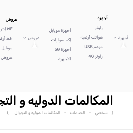
أجهزة
عروض
راوتر
WE إنترنت
أجهزة موبايل
هواتف أرضية
أجهزة
عروض
خط أرض
إكسسوارات
مودم USB
موبايل
أجهزة 5G
راوتر 4G
عروض أ
الاجهزة
المكالمات الدوليه و الت
(
شخصي
-
الخدمات
-
المكالمات الدوليه و التجوال
)