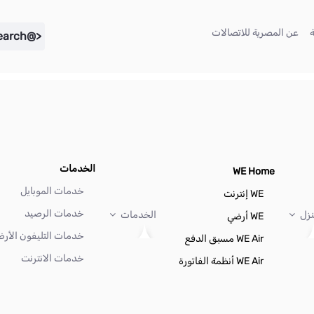
(current)
(current)
عن المصرية للاتصالات
<@liferay.language key="search" />
الخدمات
WE Home
خدمات الموبايل
WE إنترنت
خدمات الرصيد
نزل
الخدمات
WE أرضي
خدمات التليفون الأر
WE Air مسبق الدفع
خدمات الانترنت
WE Air أنظمة الفاتورة