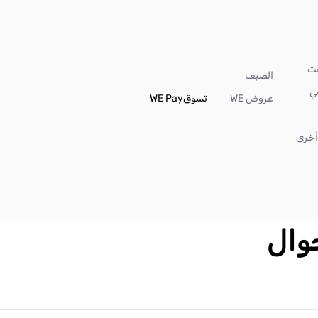
الصيف
ي
عروض WE
تسوق
WE Pay
خرى
جوال