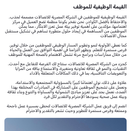
القيمة الوظيفية للموظف
.القيمة الوظيفية للموظفين في الشركة المصرية للاتصالات مصممة لجذب
والاحتفاظ بأفضل الكوادر. نحن نفخر بكوننا منظمة تضع العميل في مركز
اهتمامها، مؤكدين على أهمية توفير بيئة عمل تعزز الابتكار ، مما يمكن
الموظفين من المساهمة في إيجاد حلول متطورة تساهم في تشكيل مستقبل
مجال الاتصالات
.كما نعطي الأولوية لنمو وتطوير المسار الوظيفي للموظفين من خلال توفير
فرص مستمرة للتعلم. ويظهر التزامنا في أهمية التوافق بين العمل والحياة
من خلال مماراسات وبرامج مرنة تشمل الاهتمام بالصحة المهنية للموظف
.كجزء من الشركة المصرية للاتصالات، ستتاح لك الفرصة للتفاعل مع أحدث
التقنيات، والنمو في ثقافة تعاونية ومتغيرة، والاستمتاع بباقة من المزايا
والتعويضات التنافسية، بما في ذلك المكافآت المتعلقة بالآداء
علاوة على ذلك، نولي اهتمامًا كبيرًا بالمسؤولية المجتمعية والاستدامة،
ونعمل على تشجيع الموظفين على المشاركة في المبادرات المختلفة بهذا
الصدد، نعمل بجد على تعزيز مبادئ الشمولية والمساواة والتنوع وبناء ثقافة
وبيئة عمل صحية يسودها الإحترام والتقدير لكل فرد
انضم إلى فريق عمل الشركة المصرية للاتصالات لتحظى بمسيرة عمل ناجحة
وممتعة وفرص مستمرة للتطوير وحيث تشعر بالتقدير والاحترام