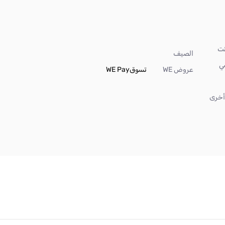
الصيف
ي
عروض WE
تسوق
WE Pay
خرى