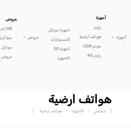
أجهزة
عروض
راوتر
WE إنترنت
أجهزة موبايل
هواتف أرضية
أجهزة
عروض
خط أرض
إكسسوارات
مودم USB
موبايل
أجهزة 5G
راوتر 4G
عروض أ
الاجهزة
هواتف ارضية
(
شخصي
-
الاجهزة
-
هواتف ارضية
)