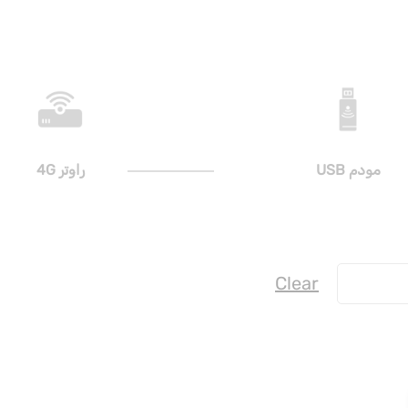
مودم USB
راوتر 4G
Clear