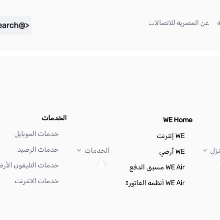
(current)
(current)
عن المصرية للاتصالات
<@liferay.language key="search" />
الخدمات
WE Home
خدمات الموبايل
WE إنترنت
خدمات الرصيد
نزل
الخدمات
WE أرضي
خدمات التليفون الأر
WE Air مسبق الدفع
خدمات الانترنت
WE Air أنظمة الفاتورة