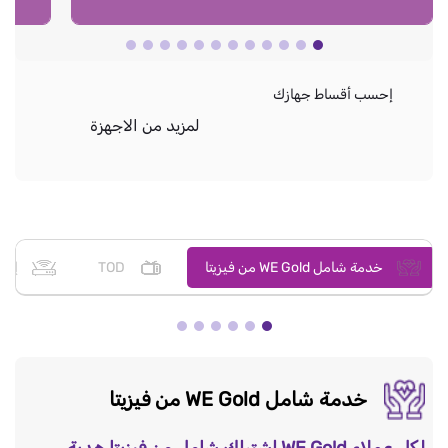
إحسب أقساط جهازك
لمزيد من الاجهزة
خدمة شامل WE Gold من فيزيتا
TOD
إنت
خدمة شامل WE Gold من فيزيتا