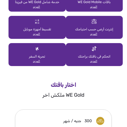
باقات WE Gold Mobile
خدمة شامل WE Gold من فيزيتا
المزيد
المزيد
إنترنت أرضى حسب احتياجك
تقسيط أجهزة موبايل
المزيد
المزيد
اتحكم فى باقتك براحتك
تجربة السفر
المزيد
المزيد
اختار باقتك
WE Gold ملكش اخر
300
جنيه / شهر