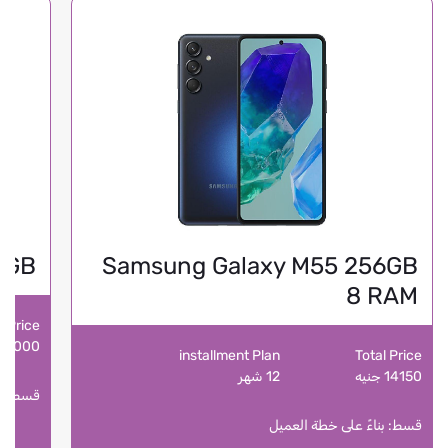
6 GB
Samsung Galaxy M55 256GB
8 RAM
l Price
102000 جن
installment Plan
Total Price
14150 جنيه
12 شهر
قسط: بن
قسط: بناءً على خطة العميل