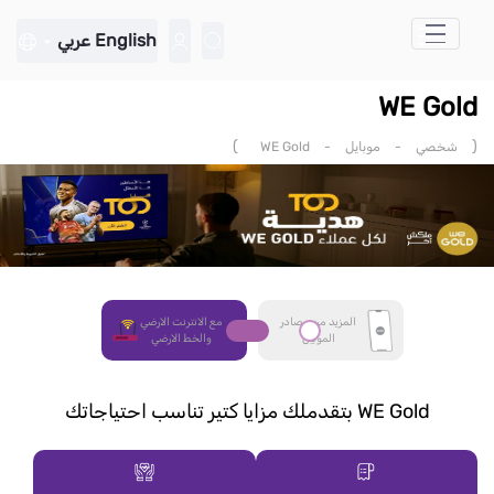
تخطي إلى المحتوى الرئيسي
English
عربي
WE Gold
)
(
شخصي
-
موبايل
-
WE Gold
المزيد من مصادر
مع الانترنت الارضي
الموبيل
والخط الارضي
WE Gold بتقدملك مزايا كتير تناسب احتياجاتك