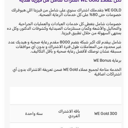
لكل عملاء WE Gold اشتراك شامل من فيزيتا هدية
WE GOLD بتقدملك اشتراك سنوي على شامل من فيزيتا اللي هيوفرلك
خصومات حتى 80% على كل خدمات الرعاية الصحية.
خصومات شامل بتغطي كل خدمات العيادات والعمليات الجراحية
والتحاليل والأشعة وكمان مستلزمات الصيدلية وكشوفات الدكتور، وكل ده
بمنتهى السهولة من خلال تطبيق فيزيتا.
شامل بيقدم لك اكبر شبكة بتضم 8000 مقدم رعاية صحية و هيديك عدد
غير محدود من المعاملات طول فترة الاشتراك و بدون أي موافقات
مسبقة عشان نوصلك لأفضل رعاية صحية و بأقل التكاليف.
برعاية WE Bonus
الخدمة متاحة لجميع عملاء WE Gold ضمن تعريفة الاشتراك بدون أي
اشتراكات اضافية
باقة شامل
صلاحية خدمة
اسم الباقة
المتاحة
شامل
باقة الاشتراك
WE Gold 300
سنة واحدة
الفردي