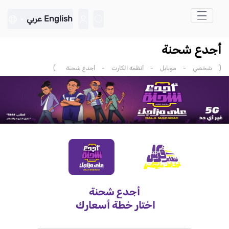
تخطي إلى المحتوى الرئيسي
English
عربي
أجدع شحنة
)
(
شخصي
-
موبايل
-
أنظمة الكارت
-
أجدع شحنة
أجدع شحنة
اختار خطة أسعارك