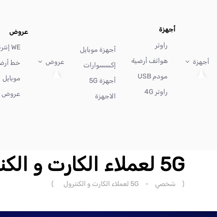
أجهزة
عروض
راوتر
WE إنترنت
أجهزة موبايل
هواتف أرضية
أجهزة
عروض
خط أرض
إكسسوارات
مودم USB
موبايل
أجهزة 5G
راوتر 4G
عروض أ
الاجهزة
5G لعملاء الكارت و الكنترول
(
شخصي
-
5G لعملاء الكارت و الكنترول
)