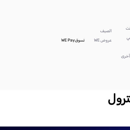
الصيف
ي
عروض WE
تسوق
WE Pay
خرى