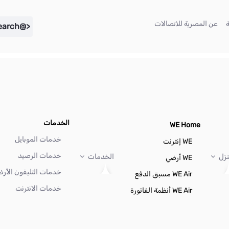
(current)
(current)
عن المصرية للاتصالات
<@liferay.language key="search" />
الخدمات
WE Home
خدمات الموبايل
WE إنترنت
خدمات الرصيد
نزل
الخدمات
WE أرضي
خدمات التليفون الأر
WE Air مسبق الدفع
خدمات الانترنت
WE Air أنظمة الفاتورة