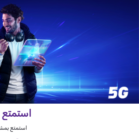
استمتع باتصال 5G فائق ال
استمتع بمشا