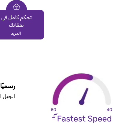
تحكم كامل في
نفقاتك
المزيد
رسميًا 
الجيل الخامس وصل مع WE! 
5G
4G