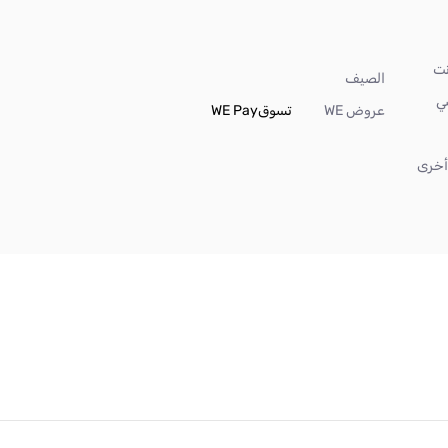
الصيف
ي
عروض WE
تسوق
WE Pay
خرى