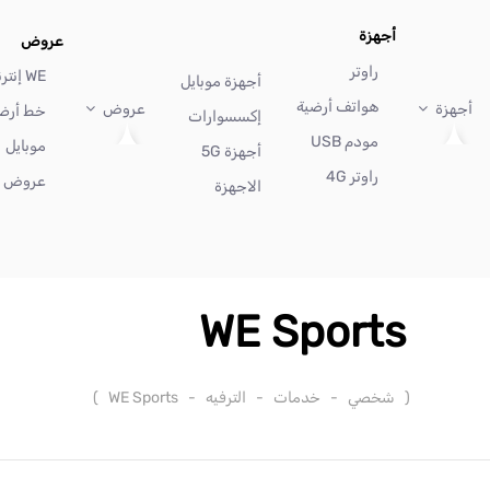
أجهزة
عروض
راوتر
WE إنترنت
أجهزة موبايل
هواتف أرضية
أجهزة
عروض
خط أرض
إكسسوارات
مودم USB
موبايل
أجهزة 5G
راوتر 4G
عروض أ
الاجهزة
WE Sports
(
شخصي
-
خدمات
-
الترفيه
-
WE Sports
)