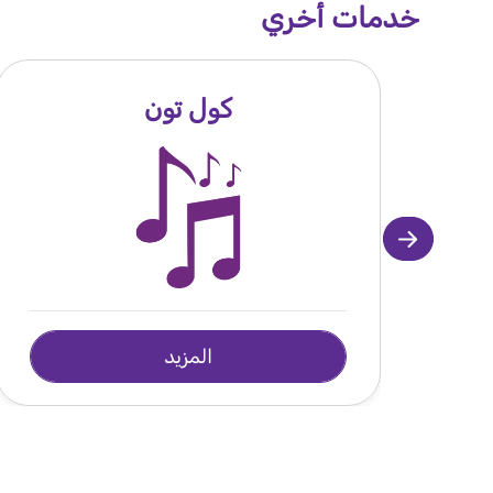
خدمات أخري
كول تون
المزيد