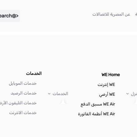
(current)
(current)
عن المصرية للاتصالات
<@liferay.language key="search" />
الخدمات
WE Home
خدمات الموبايل
WE إنترنت
خدمات الرصيد
نزل
الخدمات
WE أرضي
خدمات التليفون الأر
WE Air مسبق الدفع
خدمات الانترنت
WE Air أنظمة الفاتورة