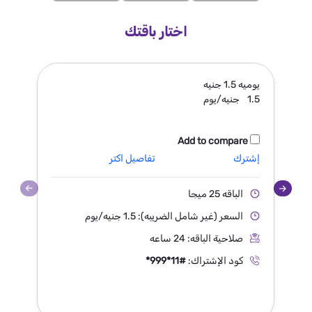
اختار باقتك
يوميه
1.5 جنيه
في
1.5
جنيه/يوم
3
Add to compare
إشترك
تفاصيل اكتر
إش
الباقه 25 ميجا
البا
السعر (غير شامل الضريبه): 1.5 جنيه/يوم
ال
صلاحية الباقه: 24 ساعه
صلا
كود الإشتراك:
*999*11#
كو