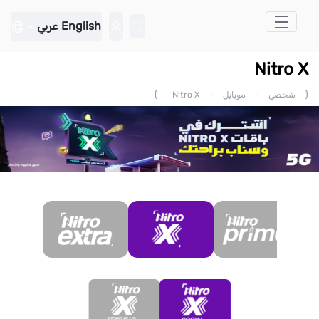
تخطي إلى المحتوى الرئيسي
English
عربي
Nitro X
)
(
شخصي
-
موبايل
-
Nitro X