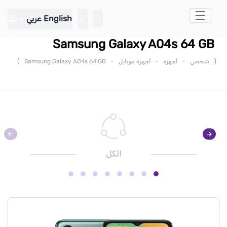
تخطي إلى المحتوى الرئيسي
English
عربي
Samsung Galaxy A04s 64 GB
)
-
-
-
(
شخصي
أجهزة
أجهزة موبايل
Samsung Galaxy A04s 64 GB
الكل