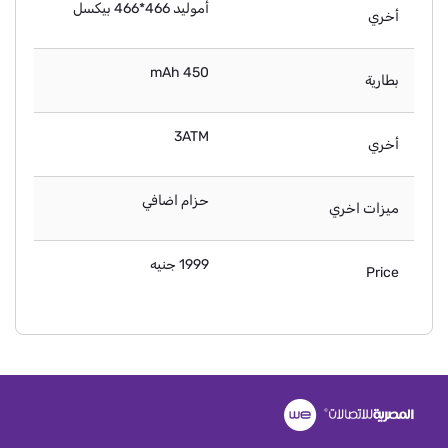
أموليد 466*466 بيكسل
أخري
450 mAh
بطارية
3ATM
أخري
حزام اضافي
ميزات اخري
1999 جنيه
Price