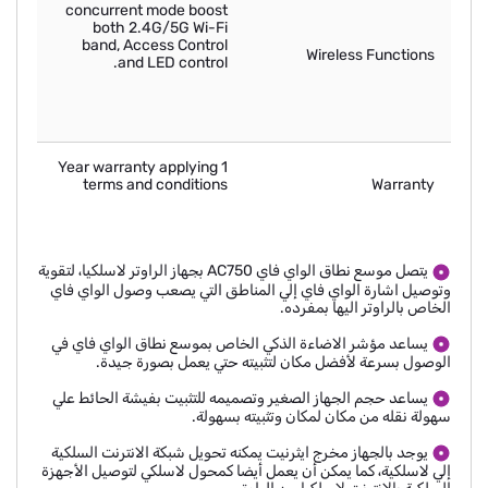
concurrent mode boost
both 2.4G/5G Wi-Fi
band, Access Control
Wireless Functions
and LED control.
1 Year warranty applying
terms and conditions
Warranty
يتصل موسع نطاق الواي فاي AC750 بجهاز الراوتر لاسلكيا، لتقوية
وتوصيل اشارة الواي فاي إلي المناطق التي يصعب وصول الواي فاي
الخاص بالراوتر اليها بمفرده.
يساعد مؤشر الاضاءة الذكي الخاص بموسع نطاق الواي فاي في
الوصول بسرعة لأفضل مكان لتثبيته حتي يعمل بصورة جيدة.
يساعد حجم الجهاز الصغير وتصميمه للتثبيت بفيشة الحائط علي
سهولة نقله من مكان لمكان وتثبيته بسهولة.
يوجد بالجهاز مخرج ايثرنيت يمكنه تحويل شبكة الانترنت السلكية
إلي لاسلكية، كما يمكن أن يعمل أيضا كمحول لاسلكي لتوصيل الأجهزة