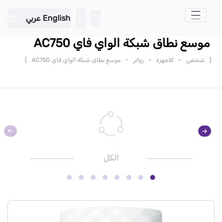
تخطي إلى المحتوى الرئيسي
English
عربي
موسع نطاق شبكة الواي فاي AC750
)
-
-
-
(
شخصي
الاجهزة
رواتر
موسع نطاق شبكة الواي فاي AC750
الكل