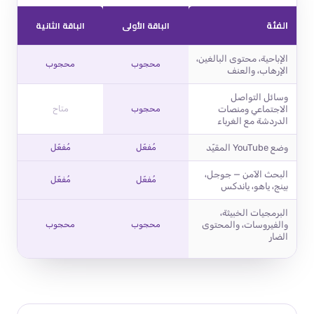
الفئة
الباقة الأولى
الباقة الثانية
الإباحية، محتوى البالغين،
محجوب
محجوب
الإرهاب، والعنف
وسائل التواصل
الاجتماعي ومنصات
محجوب
متاح
الدردشة مع الغرباء
وضع YouTube المقيّد
مُفعّل
مُفعّل
البحث الآمن — جوجل،
مُفعّل
مُفعّل
بينج، ياهو، ياندكس
البرمجيات الخبيثة،
والفيروسات، والمحتوى
محجوب
محجوب
الضار