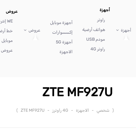
أجهزة
عروض
راوتر
WE إنترنت
أجهزة موبايل
هواتف أرضية
أجهزة
عروض
خط أرض
إكسسوارات
مودم USB
موبايل
أجهزة 5G
راوتر 4G
عروض أ
الاجهزة
ZTE MF927U
(
شخصي
-
الاجهزة
-
4G راوترز
-
ZTE MF927U
)