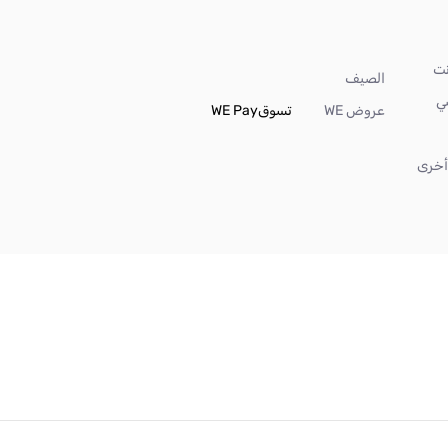
الصيف
ي
عروض WE
تسوق
WE Pay
خرى