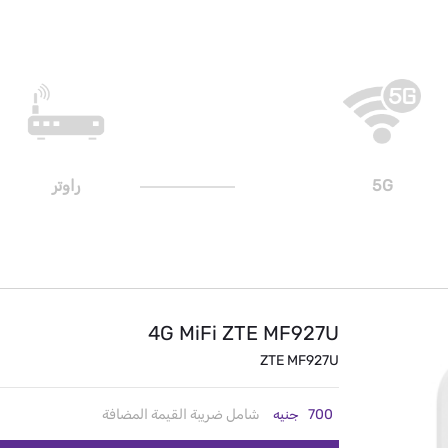
5G
راوتر
4G MiFi ZTE MF927U
ZTE MF927U
700
جنيه
شامل ضريبة القيمة المضافة