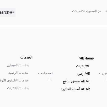
(current)
(current)
عن المصرية للاتصالات
<@liferay.language key="search" />
الخدمات
WE Home
خدمات الموبايل
WE إنترنت
خدمات الرصيد
نزل
الخدمات
WE أرضي
خدمات التليفون الأر
WE Air مسبق الدفع
خدمات الانترنت
WE Air أنظمة الفاتورة