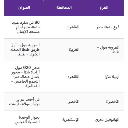
الفرع
المحافظة
العنوان
80 ش مكرم عبيد
فرع مدينة نصر
القاهرة
مدينة نصر أمام
مسجد الإيمان
العروبه مول - أول
العروبة مول –
الغربية
طريق طنطا المحله
طنطا
الكبرى – طنطا
محل G20 مول
أرابيلا بلازا - محور
أربيلا بلازا
القاهرة
جمال عبدالناصر-
التجمع الخامس –
القطامية
ش أحمد عرابى
الأقصر 2
الأقصر
بجوار موقف أرمنت
بجوار الوحدة
الهانوفيل بحري
الإسكندرية
الصحية العجمي