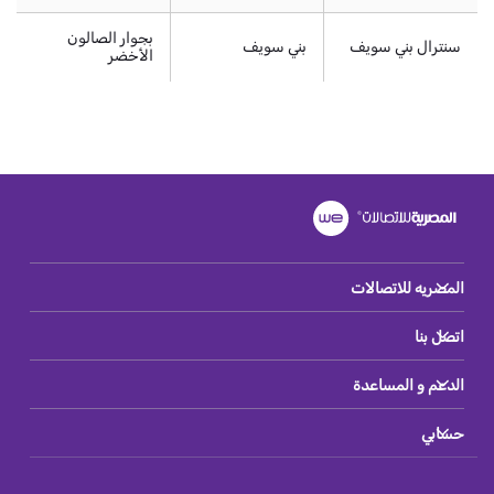
بجوار الصالون
سنترال بني سويف
بني سويف
الأخضر
المصريه للاتصالات
اتصل بنا
الدعم و المساعدة
حسابي