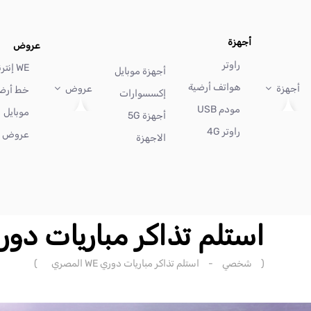
أجهزة
عروض
راوتر
WE إنترنت
أجهزة موبايل
هواتف أرضية
أجهزة
عروض
خط أرض
إكسسوارات
مودم USB
موبايل
أجهزة 5G
راوتر 4G
عروض أ
الاجهزة
استلم تذاكر مباريات دوري WE الم
(
شخصي
-
استلم تذاكر مباريات دوري WE المصري
)