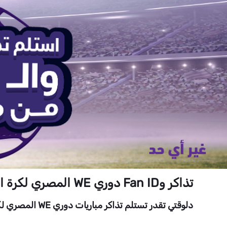
تذاكر وFan ID دوري WE المصري لكرة القدم
دلوقتي تقدر تستلم تذاكر مباريات دوري WE المصري لكرة القدم لموسم ٢٠٢١-٢٠٢٢ وبطاقة التشجيع (Fan ID) من فروع WE الآتية: