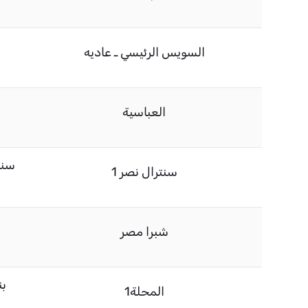
السويس الرئيسي ـ عاديه
العباسية
سنترال نصر 1
شبرا مصر
بن
المحلة1