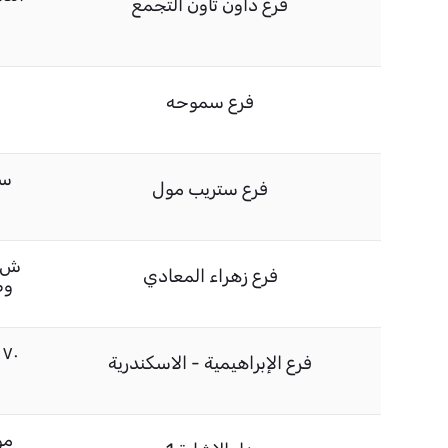
فرع داون تاون التجمع
فرع سموحه
ست
فرع ستريب مول
ش ا
فرع زهراء المعادي
وطنية 2 م
فرع الإبراهيمية - الاسكندرية
مو