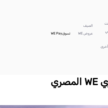
الصيف
ي
عروض WE
تسوق
WE Pay
خرى
صري