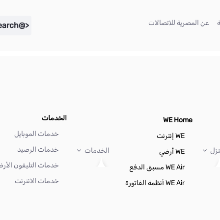
(current)
(current)
عن المصرية للاتصالات
<@liferay.language key="search" />
الخدمات
WE Home
خدمات الموبايل
WE إنترنت
خدمات الرصيد
نزل
الخدمات
WE أرضي
خدمات التليفون الأر
WE Air مسبق الدفع
خدمات الانترنت
WE Air أنظمة الفاتورة