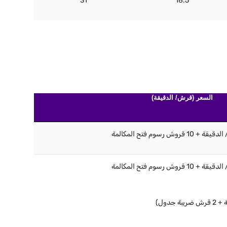
31
18.5
السعر (قرش/ الدقيقة)