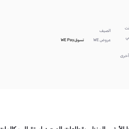
الصيف
ي
عروض WE
تسوق
WE Pay
خرى