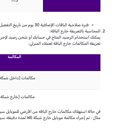
11.5
فترة صلاحية الباقات الإضافية 30 يوم من تاريخ التفعيل.
المحاسبة بالتعريفة خارج الباقة:
يمكنك استخدام الرصيد المتاح في حسابك أو شحن رصيد لإجراء م
تعريفة المكالمات خارج الباقة لعملاء المنزلي:
المكالمة
مكالمات (داخل شبكة WE)
مكالمات (خارج شبكة WE)
في حالة استهلاك مكالمات خارج الباقة من الأرضي للموبايل سيتم خصم س
مثال : تم إجراء مكالمة موبايل خارج شبكة WE لمدة دقيقة، سيتم خصم مبلغ 26 قرشاً من الرصيد (10 قروش فتح مكالمة + 14 قرش سعر الدقيقة + 2 قرش ضريبة جدول)