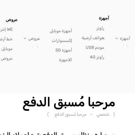
أجهزة
عروض
راوتر
WE إنترنت
أجهزة موبايل
هواتف أرضية
أجهزة
عروض
خط أرض
إكسسوارات
مودم USB
موبايل
أجهزة 5G
راوتر 4G
عروض أ
الاجهزة
مرحبا مُسبق الدفع
(
شخصي
-
مرحبا مُسبق الدفع
)