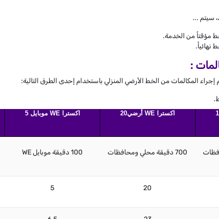
 سيتم ...
ط مؤقتاً من الخدمة.
نهائياً.
لمات :
 إجراء المكالمات من الخط الأرضي المنزلي باستخدام إحدى الطرق التالية:
.
اكسترا WE أرضي20
اكسترا WE موبايل 5
700 دقيقة محلي ومحافظات
100 دقيقة موبايل WE
5
20