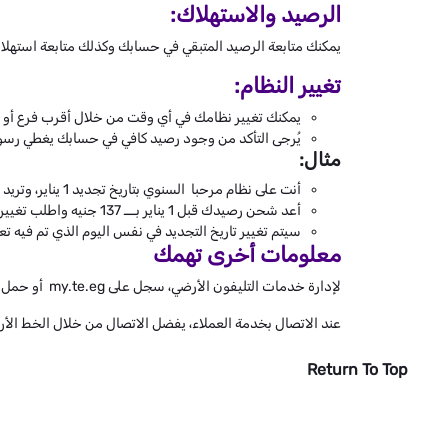
الرصيد والاستهلاك:
يمكنك متابعة الرصيد المتبقي في حسابك وكذلك متابعة استهلاك الباقات الإضافية من خلال 111 أو my.te.eg أو تط
تغيير النظام:
يمكنك تغيير نظامك في أي وقت من خلال أقرب فرع أو عن طريق خدمة العملاء
يُرجى التأكد من وجود رصيد كافي في حسابك يغطي رسوم ا
مثال:
أنت على نظام مرحبا السنوي بتاريخ تجديد 1 يناير، وتريد تغيير باقتك إلى WE أرضي 40 ربع السنوية.
أعد شحن رصيدك قبل 1 يناير بـــ 137 جنيه واطلب تغيير الباقة قبل موعد التجديد.
سيتم تغيير تاريخ التجديد في نفس اليوم الذي تم فيه تعديل الب
معلومات أخرى تهمك
لإدارة خدمات التليفون الأرضي، سجل على my.te.eg أو حمل تطبيق MyWE
عند الاتصال بخدمة العملاء، يفضل الاتصال من خلال الخط ا
Return To Top