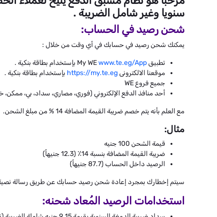
سنويا وغير شامل الضريبة .
شحن رصيد في الحساب:
يمكنك شحن رصيد في حسابك في أي وقت من خلال :
تطبيق My WE
www.te.eg/App
بإستخدام بطاقة بنكية .
موقعنا الالكترونى
https://my.te.eg
بإستخدام بطاقة بنكية .
جميع فروع WE
أحد منافذ الدفع الإلكتروني (فوري، مصاري، سداد، بي، ممكن، خدم
مع العلم بأنه يتم خصم ضريبة القيمة المضافة 14 % من مبلغ الشحن.
مثال:
قيمة الشحن 100 جنيه
ضريبة القيمة المضافة بنسبة 14٪ (12.3 جنيهاً)
الرصيد داخل الحساب (87.7 جنيهاً)
سيتم إخطارك بمجرد إعادة شحن رصيد حسابك عن طريق رسالة نصية ق
استخدامات الرصيد المُعاد شحنه:
سداد
ضريبة الدمغة السنوية بقيمة 9.15 جنيه شاملة الضريبة (تخصم من رصيدك في يناير من كل عام).