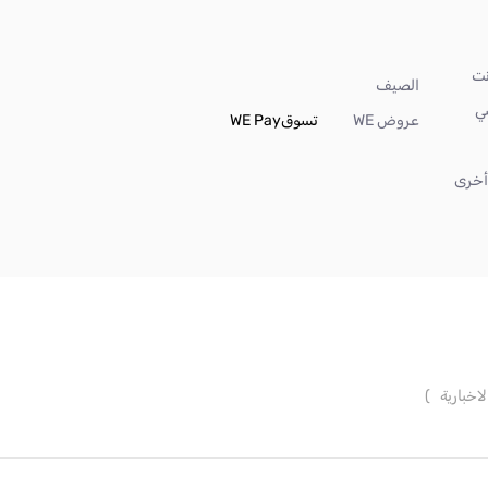
الصيف
ي
عروض WE
تسوق
WE Pay
خرى
لاخبارية
)