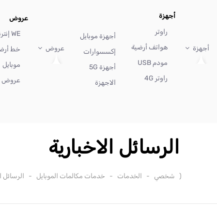
أجهزة
عروض
راوتر
WE إنترنت
أجهزة موبايل
هواتف أرضية
أجهزة
عروض
خط أرض
إكسسوارات
مودم USB
موبايل
أجهزة 5G
راوتر 4G
عروض أ
الاجهزة
الرسائل الاخبارية
(
شخصي
-
الخدمات
-
خدمات مكالمات الموبايل
-
الرسائل ا