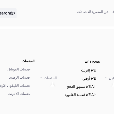
(current)
(current)
عن المصرية للاتصالات
<@liferay.language key="search" />
الخدمات
WE Home
خدمات الموبايل
WE إنترنت
خدمات الرصيد
نزل
الخدمات
WE أرضي
خدمات التليفون الأر
WE Air مسبق الدفع
خدمات الانترنت
WE Air أنظمة الفاتورة