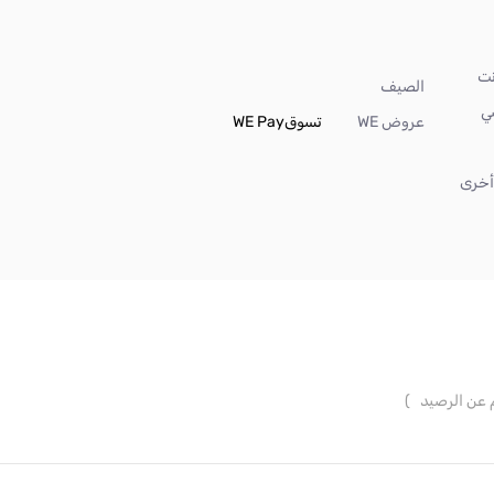
الصيف
ي
عروض WE
تسوق
WE Pay
خرى
م عن الرصيد
)