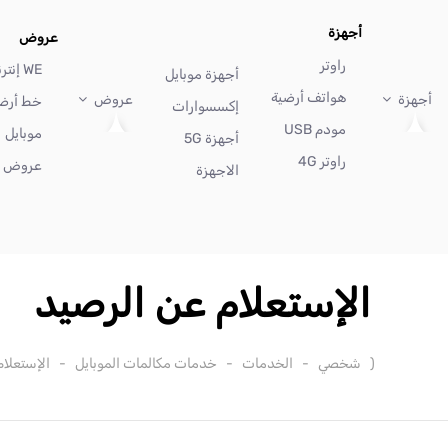
أجهزة
عروض
راوتر
WE إنترنت
أجهزة موبايل
هواتف أرضية
أجهزة
عروض
خط أرض
إكسسوارات
مودم USB
موبايل
أجهزة 5G
راوتر 4G
عروض أ
الاجهزة
الإستعلام عن الرصيد
(
شخصي
-
الخدمات
-
خدمات مكالمات الموبايل
-
الإستعلا