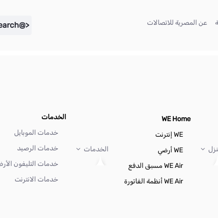
(current)
(current)
عن المصرية للاتصالات
<@liferay.language key="search" />
الخدمات
WE Home
خدمات الموبايل
WE إنترنت
خدمات الرصيد
نزل
الخدمات
WE أرضي
خدمات التليفون الأر
WE Air مسبق الدفع
خدمات الانترنت
WE Air أنظمة الفاتورة