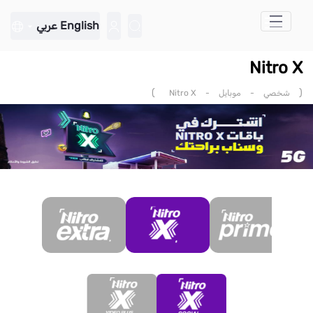
تخطي إلى المحتوى الرئيسي
English
عربي
Nitro X
)
(
شخصي
-
موبايل
-
Nitro X