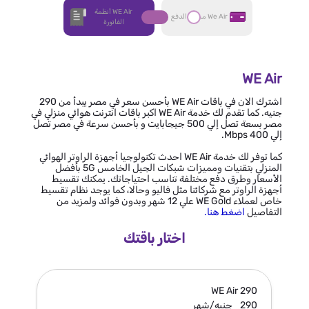
WE Air أنظمة
We Air مسبق الدفع
الفاتورة
WE Air
اشترك الان في باقات WE Air بأحسن سعر في مصر يبدأ من 290
جنيه. كما تقدم لك خدمة WE Air اكبر باقات انترنت هوائي منزلي في
مصر بسعة تصل إلي 500 جيجابايت و بأحسن سرعة في مصر تصل
إلي 400 Mbps.
كما توفر لك خدمة WE Air احدث تكنولوجيا أجهزة الراوتر الهوائي
المنزلي بتقنيات ومميزات شبكات الجيل الخامس 5G بأفضل
الأسعار وطرق دفع مختلفة تناسب احتياجاتك. يمكنك تقسيط
أجهزة الراوتر مع شركائنا مثل فاليو وحالا، كما يوجد نظام تقسيط
خاص لعملاء WE Gold علي 12 شهر وبدون فوائد ولمزيد من
التفاصيل
اضغط هنا
.
اختار باقتك
60
WE Air 290
290
جنيه/شهر
0