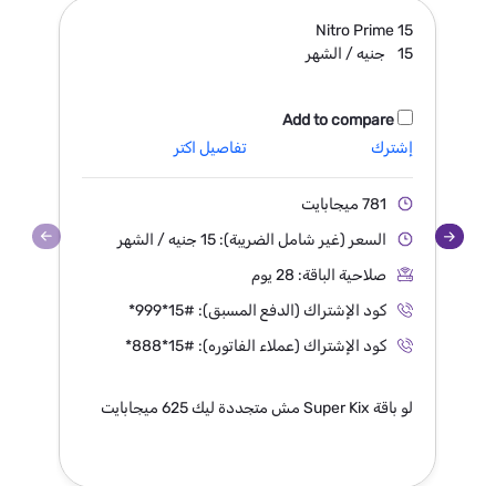
9
Nitro Prime
15
15
جنيه / الشهر
9
Add to compare
إشترك
تفاصيل اكتر
إ
781 ميجابايت
السعر (غير شامل الضريبة): 15 جنيه / الشهر
صلاحية الباقة: 28 يوم
كود الإشتراك (الدفع المسبق):
*999*15#
كود الإشتراك (عملاء الفاتوره):
*888*15#
لو باقة Super Kix مش متجددة ليك 625 ميجابايت
لو باقة x