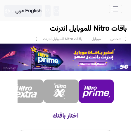
تخطي إلى المحتوى الرئيسي
English
عربي
باقات Nitro للموبايل انترنت
)
(
شخصي
-
موبايل
-
باقات Nitro للموبايل انترنت
اختار باقتك