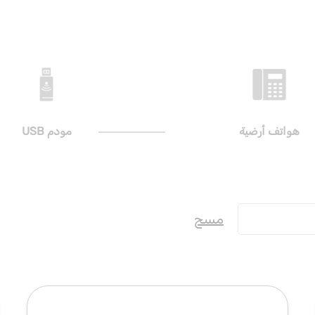
هواتف أرضية
مودم USB
مسح