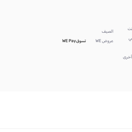
الصيف
ي
عروض WE
تسوق
WE Pay
خرى