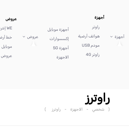
أجهزة
عروض
راوتر
WE إنترنت
أجهزة موبايل
هواتف أرضية
أجهزة
عروض
خط أرض
إكسسوارات
مودم USB
موبايل
أجهزة 5G
راوتر 4G
عروض أ
الاجهزة
راوترز
(
شخصي
-
الاجهزة
-
راوترز
)