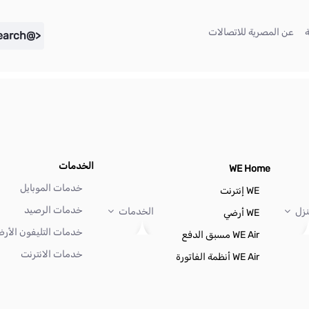
(current)
(current)
عن المصرية للاتصالات
<@liferay.language key="search" />
الخدمات
WE Home
خدمات الموبايل
WE إنترنت
خدمات الرصيد
نزل
الخدمات
WE أرضي
خدمات التليفون الأر
WE Air مسبق الدفع
خدمات الانترنت
WE Air أنظمة الفاتورة