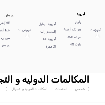
أجهزة
عروض
راوتر
WE إنترنت
أجهزة موبايل
هواتف أرضية
أجهزة
عروض
خط أرض
إكسسوارات
مودم USB
موبايل
أجهزة 5G
راوتر 4G
عروض أ
الاجهزة
المكالمات الدوليه و الت
(
شخصي
-
الخدمات
-
المكالمات الدوليه و التجوال
)