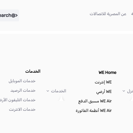
(current)
(current)
عن المصرية للاتصالات
<@liferay.language key="search" />
الخدمات
WE Home
خدمات الموبايل
WE إنترنت
خدمات الرصيد
نزل
الخدمات
WE أرضي
خدمات التليفون الأر
WE Air مسبق الدفع
خدمات الانترنت
WE Air أنظمة الفاتورة