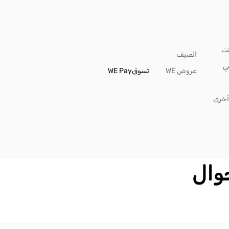
الصيف
ي
عروض WE
تسوق
WE Pay
خرى
جوال