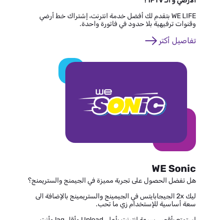
الأرضي و الـ IPTV ؟
WE LIFE بتقدم لك أفضل خدمة انترنت، إشتراك خط أرضي
وقنوات ترفيهية بلا حدود في فاتورة واحدة.
تفاصيل أكتر
WE Sonic
هل تفضل الحصول على تجربة مميزة في الجيمنج والستريمنج؟
ليك 2x الجيجابايتس في الجيمينج والستريمينج بالإضافة الى
سعة أساسية للإستخدام زي ما تحب.
استمتع بأقصى سرعة إنترنت بأعلى Upload وأقل lag وأنت