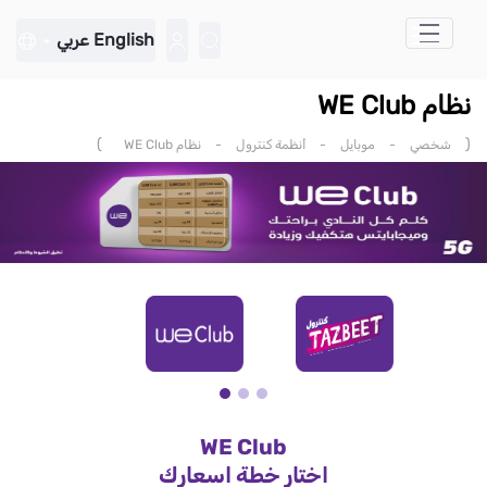
تخطي إلى المحتوى الرئيسي
English
عربي
نظام WE Club
)
(
شخصي
-
موبايل
-
أنظمة كنترول
-
نظام WE Club
WE Club
اختار خطة اسعارك