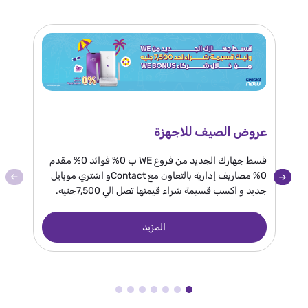
عروض الصيف للاجهزة
عرض
قسط جهازك الجديد من فروع WE ب 0% فوائد 0% مقدم
0% مصاريف إدارية بالتعاون مع Contactو اشتري موبايل
جديد و اكسب قسيمة شراء قيمتها تصل الي 7,500جنيه.
و 2 مليون جنيه الجائزة كبرى.
المزيد