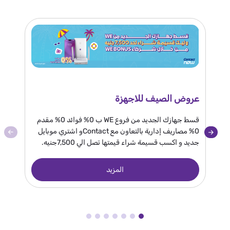
عروض الصيف للاجهزة
عرض
قسط جهازك الجديد من فروع WE ب 0% فوائد 0% مقدم
0% مصاريف إدارية بالتعاون مع Contactو اشتري موبايل
جديد و اكسب قسيمة شراء قيمتها تصل الي 7,500جنيه.
و 2 مليون جنيه الجائزة كبرى.
المزيد