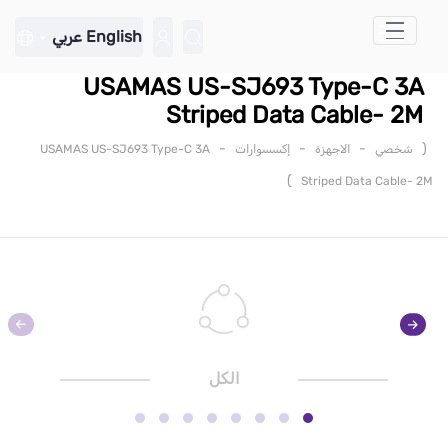
تخطي إلى المحتوى الرئيسي
English
عربي
USAMAS US-SJ693 Type-C 3A
Striped Data Cable- 2M
-
-
-
(
شخصي
الاجهزة
إكسسوارات
USAMAS US-SJ693 Type-C 3A
)
Striped Data Cable- 2M
الكل