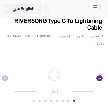
تخطي إلى المحتوى الرئيسي
English
عربي
RIVERSONG Type C To Lightining
Cable
-
-
-
(
شخصي
الاجهزة
إكسسوارات
RIVERSONG Type C To Lightining
)
Cable
الكل