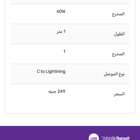
60W
المخرج
1 متر
الطول
1
المخرج
C to Lightining
نوع الموصل
249 جنيه
السعر