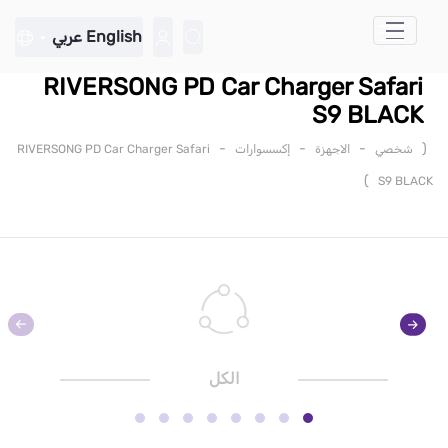
تخطي إلى المحتوى الرئيسي
English
عربي
RIVERSONG PD Car Charger Safari
S9 BLACK
-
-
-
(
شخصي
الاجهزة
إكسسوارات
RIVERSONG PD Car Charger Safari
)
S9 BLACK
الكل