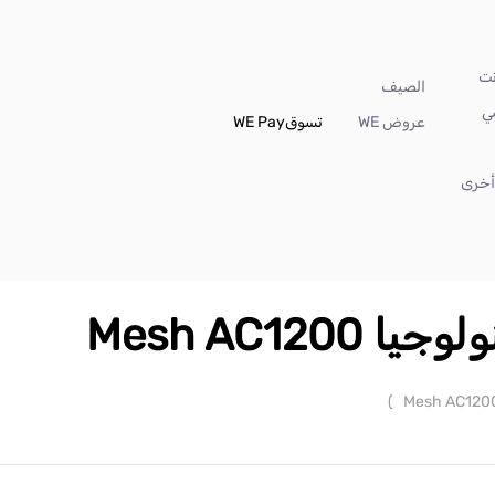
الصيف
ي
عروض WE
تسوق
WE Pay
خرى
Mesh AC120
)