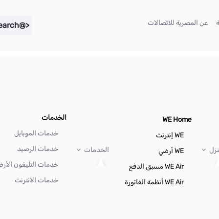
(current)
(current)
عن المصرية للاتصالات
<@liferay.language key="search" />
الخدمات
WE Home
خدمات الموبايل
WE إنترنت
خدمات الرصيد
نزل
الخدمات
WE أرضي
خدمات التليفون الأر
WE Air مسبق الدفع
خدمات الانترنت
WE Air أنظمة الفاتورة