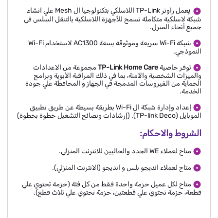
ي
عمل راوتر TP-Link اللاسلكي بتكنولوجيا ال Mesh علي انشاء
شبكة لاسلكية متكاملة تسمح للأجهزة اللاسلكية بالتنقل السلس في
جميع أنحاء المنزل.
شبكة Wi-Fi سريعة وموثوقة بسعة AC1300 لاستخدام Wi-Fi
النموذجي.
توفر خاصية
TP-Link Home Care
مجموعة من الاعدادات
والميزات الشخصية والآمنة، بما في ذلك المراقبة الأبوية وبرامج
الحماية من الفيروسات المدمجة في الجهاز و المحافظة علي جودة
الخدمة.
إعداد وإدارة شبكة ال Wi-Fi بطريقة بسيطة عن طريق تطبيق
الموبايل (TP-link Deco). (إرشادات ونصائح التشغيل خطوة بخطوة)
الشروط والاحكام
:
متاح لعملاء WE الجدد والحاليين للانترنت المنزلي.
متاح لعملاء انديجو بلس و انديجو (الانترنت المنزلي).
متاح لكل عميل حزمة واحدة فقط من كل فئة (حزمة تحتوي علي
قطعة، حزمة تحتوي علي قطعتين، حزمة تحتوي علي ثلاث قطع).