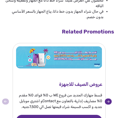
للحصول علي العرض عليك شراء خط داتا مع الجهاز وتفعيله وشحن
الباقه
في حال شراء الجهاز بدون خط داتا، يباع الجهاز بالسعر الأساسي
بدون خصم.
Related Promotions
عروض الصيف للاجهزة
عرض
قسط جهازك الجديد من فروع WE ب 0% فوائد 0% مقدم
0% مصاريف إدارية بالتعاون مع Contactو اشتري موبايل
جديد و اكسب قسيمة شراء قيمتها تصل الي 7,500جنيه.
و 2 مليون جنيه الجائزة كبرى.