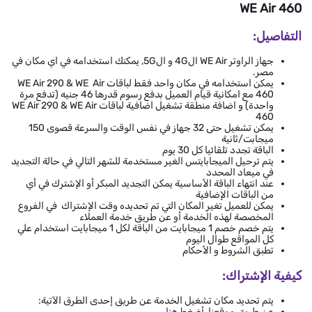
WE Air 460
التفاصيل:
جهاز الراوتر WE Air ال4G و ال5G, يمكنك استخدامه في اي مكان في
مصر.
يمكن استخدامه في مكان واحد فقط لباقات WE Air 290 & WE Air
460 مع امكانية قيام العميل بدفع رسوم قدرها 46 جنيه (تدفع مرة
واحدة) و اضافة منطقة تشغيل اضافية لباقات WE Air 290 & WE Air
460
يمكن تشغيل حتى 32 جهاز في نفس الوقت والسرعة قصوى 150
ميجابت/ثانية
الباقة تجدد تلقائيا كل 30 يوم
يتم ترحيل الميجابايتس الغير مستخدمة للشهر التالي في حالة التجديد
في ميعاد المحدد
عند انتهاء الباقة الأساسية يمكن التجديد المبكر أو الإشترك في أي
من الباقات الإضافية
يمكن للعميل تغير المكان التي تم تحديده وقت الإشتراك في الفروع
المخصصة لهذه الخدمة أو عن طريق خدمة العملاء
يتم خصم خصم 1 ميجابايت من الباقة لكل 1 ميجابايت استخدام علي
كل المواقع طوال اليوم
تطبق الشروط و الأحكام
كيفية الإشتراك:
يتم تحديد مكان تشغيل الخدمة عن طريق إحدى الطرق الآتية:
عن طريق موقعنا،
أضغط هنا