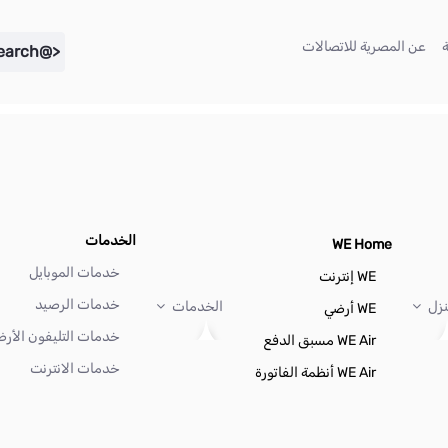
(current)
(current)
عن المصرية للاتصالات
<@liferay.language key="search" />
الخدمات
WE Home
خدمات الموبايل
WE إنترنت
خدمات الرصيد
نزل
الخدمات
WE أرضي
خدمات التليفون الأر
WE Air مسبق الدفع
خدمات الانترنت
WE Air أنظمة الفاتورة