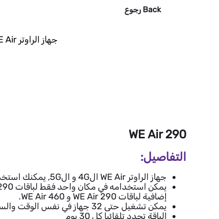
Back
رجوع
جهاز الراوتر WE Air هو أفضل اختيار ليك و هتستمتع بأكبر باقات للخدمة في المكان المرغوب فيه.
WE Air 290
التفاصيل:
جهاز الراوتر WE Air ال4G و ال5G, يمكنك استخدامه في اي مكان في مصر.
إضافية لباقات WE Air 290 و WE Air 460.
يمكن تشغيل حتى 32 جهاز في نفس الوقت والسرعة قصوى 150 ميجابت/ثانية
الباقة تجدد تلقائيا كل 30 يوم