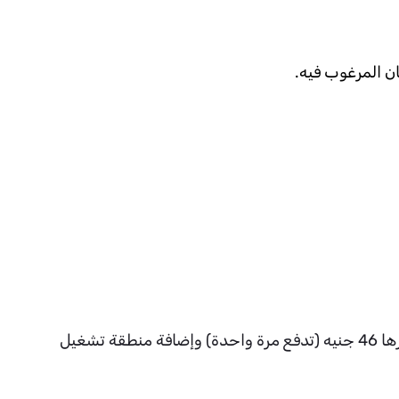
يمكن استخدامه في مكان واحد فقط لباقات WE Air 460 & WE Air 290 مع إمكانية قيام العميل بدفع رسوم قدرها 46 جنيه (تدفع مرة واحدة) وإضافة منطقة تشغيل