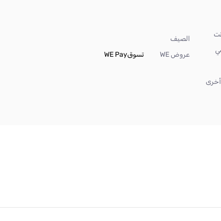
الصيف
ي
عروض WE
تسوق
WE Pay
خرى