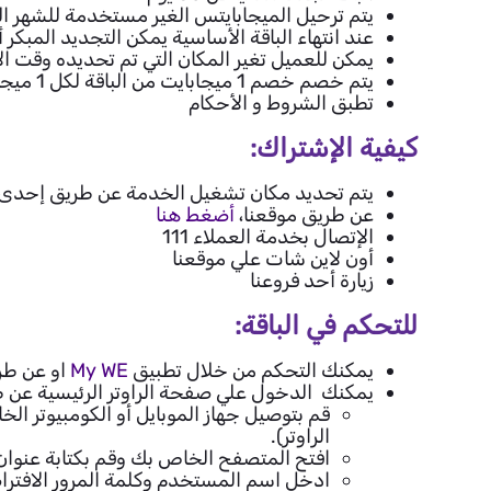
يتم ترحيل الميجابايتس الغير مستخدمة للشهر ال
عند انتهاء الباقة الأساسية يمكن التجديد المبكر 
يمكن للعميل تغير المكان التي تم تحديده وقت 
يتم خصم خصم 1 ميجابايت من الباقة لكل 1 ميجابايت استخدام علي كل المواقع طوال اليوم
تطبق الشروط و الأحكام
كيفية الإشتراك:
يتم تحديد مكان تشغيل الخدمة عن طريق إحدى ا
عن طريق موقعنا،
أضغط هنا
الإتصال بخدمة العملاء 111
أون لاين شات علي موقعنا
زيارة أحد فروعنا
للتحكم في الباقة:
يمكنك التحكم من خلال تطبيق
My WE
او عن طري
يمكنك الدخول علي صفحة الراوتر الرئيسية عن ط
قم بتوصيل جهاز الموبايل أو الكومبيوتر ال
الراوتر).
افتح المتصفح الخاص بك وقم بكتابة عنوان ص