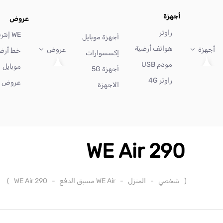
أجهزة
عروض
راوتر
WE إنترنت
أجهزة موبايل
هواتف أرضية
أجهزة
عروض
خط أرض
إكسسوارات
مودم USB
موبايل
أجهزة 5G
راوتر 4G
عروض أ
الاجهزة
WE Air 290
(
شخصي
-
المنزل
-
WE Air مسبق الدفع
-
WE Air 290
)