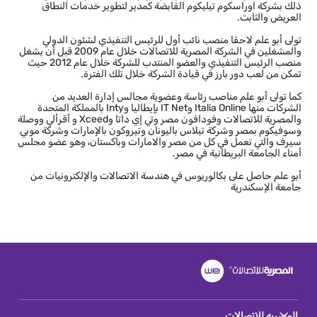
ذلك بشركة اوراسكوم تيليكوم القابضة كمدير لتطوير خدمات النطاق
العريض والثابت.
تولى أبو علم لاحقا منصب نائب أول للرئيس التنفيذي لشئون الدولي
والمشغلين في الشركة المصرية للاتصالات خلال عام 2009 قبل أن يشغل
منصب الرئيس التنفيذي والعضو المنتدب للشركة خلال عام 2012 حيث
تمكن من لعب دور بارز في قيادة الشركة خلال تلك الفترة.
كما تولى أبو علم مناصب رئاسة وعضوية مجالس إدارة العديد من
الشركات منها Italia Online وIT Net بإيطاليا وInty بالمملكة المتحدة
والمصرية للاتصالات وفودافون مصر وتي إي داتا وXceed و أقرألي ووصلة
وسوفيكوم بمصر وشركة تيلاس باليونان وتيروكون بالإمارات وشركة موبي
سيرف والتي تعمل في كل من مصر والامارات وباكستان، وهو عضو مجلس
أمناء الجامعة البريطانية في مصر.
أبو علم حاصل على بكالوريوس في هندسة الاتصالات والإلكترونيات من
جامعة الإسكندرية
المصريه للاتصالات