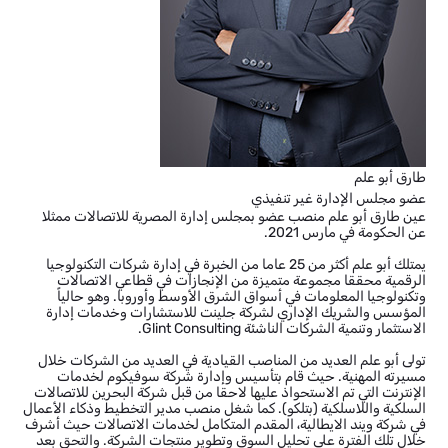
طارق أبو علم
عضو مجلس الإدارة غير تنفيذي
عين طارق أبو علم منصب عضو بمجلس إدارة المصرية للاتصالات ممثلا
عن الحكومة في مارس 2021.
يمتلك أبو علم أكثر من 25 عاما من الخبرة في إدارة شركات التكنولوجيا
الرقمية محققا مجموعة متميزة من الإنجازات في قطاعي الاتصالات
وتكنولوجيا المعلومات في أسواق الشرق الأوسط وأوروبا. وهو حالياً
المؤسس والشريك الإداري لشركة جلينت للاستشارات وخدمات إدارة
الاستثمار وتنمية الشركات الناشئة Glint Consulting.
تولى أبو علم العديد من المناصب القيادية في العديد من الشركات خلال
مسيرته المهنية. حيث قام بتأسيس وإدارة شركة سوفيكوم لخدمات
الإنترنت التي تم الاستحواذ عليها لاحقا من قبل شركة البحرين للاتصالات
السلكية واللاسلكية (بتلكو). كما شغل منصب مدير التخطيط وذكاء الأعمال
في شركة ويند الايطالية، المقدم المتكامل لخدمات الاتصالات حيث أشرف
خلال تلك الفترة على تحليل السوق وتطوير منتجات الشركة. والتحق بعد