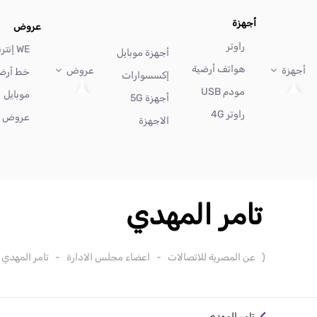
أجهزة
عروض
راوتر
WE إنترنت
أجهزة موبايل
هواتف أرضية
أجهزة
عروض
خط أرض
إكسسوارات
مودم USB
موبايل
أجهزة 5G
راوتر 4G
عروض أ
الاجهزة
تامر المهدي
(
عن المصرية للاتصالات
-
اعضاء مجلس الادارة
-
تامر المهدي
تامر المهدي