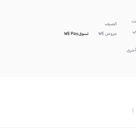
الصيف
ي
عروض WE
تسوق
WE Pay
خرى
)