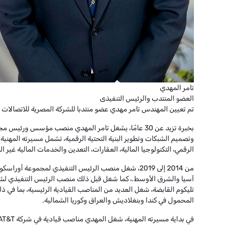
تامر المهدي
العضو المنتدب والرئيس التنفيذى
تم تعيين المهندس تامر مهدي عضو منتدبا للشركة المصرية للاتصالات في سبتمبر 2025 وذلك بعد انضمامه كعضو غير تنفيذي لمجلس إدارة الشركة ممثلا عن الحكومة
وتصميم الشبكات وتطوير البنية التحتية الرقمية، تشمل مسيرته المهني
الرقمي، التكنولوجيا المالية، العقارات، التعدين والخدمات المالية غير ا
المحمول في كندا وبنغلاديش والعراق وكوريا الشمالية.
في بداية مسيرته المهنية، شغل المهدي مناصب قيادية في شركة AT&T، حيث أدار مشاريع ضخمة للبنية التحتية للاتصالات عبر شمال أفريقيا.