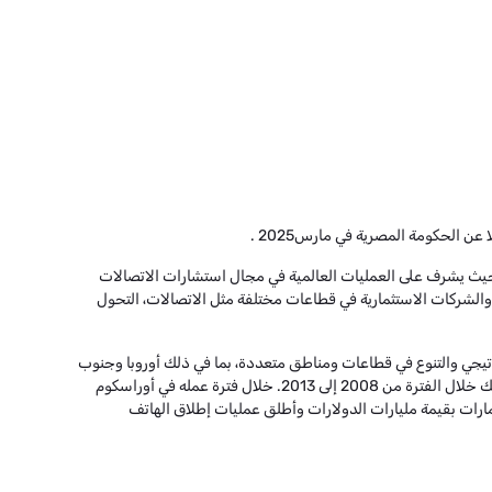
تزيد عن 30 عامًا، يشغل تامر المهدي منصب مؤسس ورئيس مجلس إدارة شركةTrade Globe، وشركة Terrawaves Networks منذ عام 2020، حيث يشرف على العمليات العالمية في مجال استشارات الاتصالات
 والشركات الاستثمارية في قطاعات مختلفة مثل الاتصالات، التحول
لإعلام والتكنولوجيا (OTMT)، حيث قام بقيادة عملية التحول الاستراتيجي والتنوع في قطاعات ومناطق متعددة، بما في ذلك أوروبا وجنوب
آسيا والشرق الأوسط.، كما شغل قبل ذلك منصب الرئيس التنفيذي لشركة أوراسكوم تليكوم الجزائر (جيزي)، أكبر مشغل للهاتف المحمول في الجزائر وذلك خلال الفترة من 2008 إلى 2013. خلال فترة عمله في أوراسكوم
دية الرئيسية، بما في ذلك منصب الرئيس التنفيذي للتكنولوجيا للمجموعة (2003-2008)، حيث أدار استثمارات بقيمة مليارات الدولارات وأطلق عمليات إطلاق الهاتف