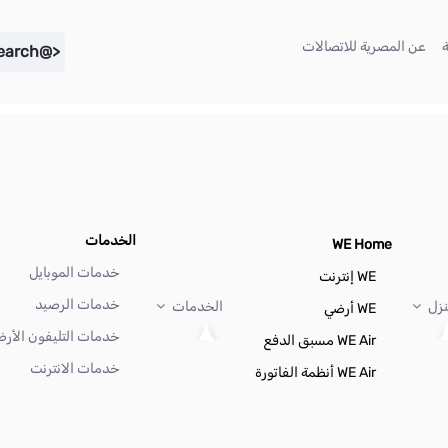
(current)
(current)
عن المصرية للاتصالات
<@liferay.language key="search" />
الخدمات
WE Home
خدمات الموبايل
WE إنترنت
خدمات الرصيد
نزل
الخدمات
WE أرضي
خدمات التليفون الأر
WE Air مسبق الدفع
خدمات الانترنت
WE Air أنظمة الفاتورة