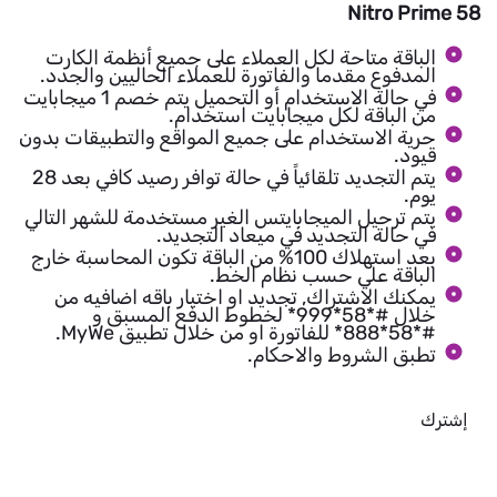
Nitro Prime 58
الباقة متاحة لكل العملاء على جميع أنظمة الكارت
المدفوع مقدما والفاتورة للعملاء الحاليين والجدد.
في حالة الاستخدام أو التحميل يتم خصم 1 ميجابايت
من الباقة لكل ميجابايت استخدام.
حرية الاستخدام على جميع المواقع والتطبيقات بدون
قيود.
يتم التجديد تلقائياً في حالة توافر رصيد كافي بعد 28
يوم.
يتم ترحيل الميجابايتس الغير مستخدمة للشهر التالي
في حالة التجديد في ميعاد التجديد.
بعد استهلاك 100% من الباقة تكون المحاسبة خارج
الباقة علي حسب نظام الخط.
يمكنك الاشتراك, تجديد او اختيار باقه اضافيه من
خلال #*58*999* لخطوط الدفع المسبق و
#*58*888* للفاتورة او من خلال تطبيق MyWe.
تطبق الشروط والاحكام.
إشترك