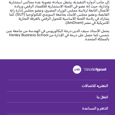
إلى جانب أدواره التنفيذية، يشغل سيادته عضوية عدة مجالس استشارية
وإدارية، حيث إنه عضو في اللجنة الاستشارية للاقتصاد الرقمي وريادة
الأعمال التابعة لرئاسة مجلس الوزراء المصري، وعضو مجلس إدارة راية
القابضة، وعضو مجلس الأمناء بجامعة السويدي للتكنولوجيا (SUT). كما
يشارك في رئاسة اللجنة الأساسية للتحول الرقمي بالغرفة التجارية
الأمريكية في مصر (AmCham).
يحمل الأستاذ سيف الدين درجة البكالوريوس في الهندسة من جامعة عين
شمس، كما حصل على درجة في الإدارة من Henley Business School
بالمملكة المتحدة.
المصريه للاتصالات
اتصل بنا
الدعم و المساعدة