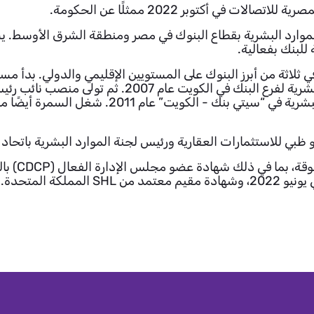
 أكتوبر 2022 ممثلًا عن الحكومة.
تد لأكثر من 26 عامًا في مجال الموارد البشرية بقطاع البنوك في مصر ومنطقة ا
في المناصب القيادية حتى أصبح نائب رئيس الموارد البش
مصر” عام 2009، وانتقل لاحقًا ليصبح رئيس الموارد 
‎حصل السمر
2022، وبرنامج القيادة التنفيذية من جامعة 