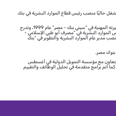
لشرق الأوسط. يشغل حاليًا منصب رئيس قطاع الموارد البشرية في بنك
قبل انضمامه لبنك مصر شغل السمرة مناصب قيادية في ثلاثة من أبرز البنوك على المستويين الإقليمي والدولي. بدأ مسيرته المهنية في “سيتي بنك - مصر” عام 1999، وتدرج
رية لفرع البنك في الكويت عام 2007. ثم تولى منصب نائب رئيس الموارد البشرية في “مصرف أبو ظبي الإسلامي -
البشرية في “سيتي بنك - الكويت” عام 2011. شغل السمرة أيضًا منصب مدير عام الموارد البشرية والتطوير في “بنك
ة على العديد من الشهادات المهنية المرموقة، بما في ذلك شهادة عضو مجلس الإدارة الفعال (CDCP) بالتعاون مع مؤسسة التمويل الدولية في أغسطس
هارفارد في يونيو 2022، وشهادة مقيم معتمد من SHL المملكة المتحدة. كما أتم برامج متقدمة في تحليل الوظائف والتقييم