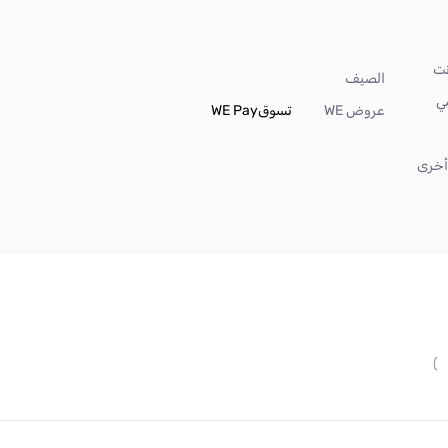
الصيف
ي
عروض WE
تسوق
WE Pay
خرى
)