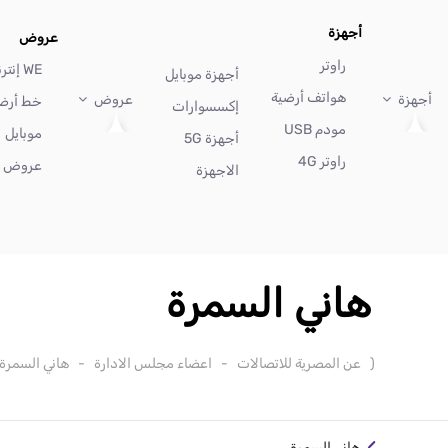
أجهزة
عروض
راوتر
WE إنترنت
أجهزة موبايل
هواتف أرضية
أجهزة
عروض
خط أرض
إكسسوارات
مودم USB
موبايل
أجهزة 5G
راوتر 4G
عروض أ
الاجهزة
هاني السمرة
(
عن المصرية للاتصالات
-
اعضاء مجلس الادارة
-
هاني السمرة
هاني السمرة