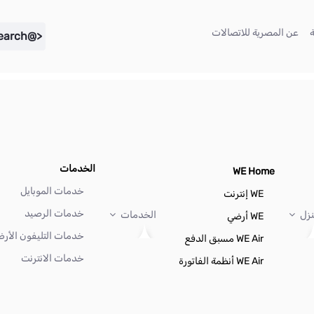
(current)
(current)
عن المصرية للاتصالات
<@liferay.language key="search" />
الخدمات
WE Home
خدمات الموبايل
WE إنترنت
خدمات الرصيد
نزل
الخدمات
WE أرضي
خدمات التليفون الأر
WE Air مسبق الدفع
خدمات الانترنت
WE Air أنظمة الفاتورة