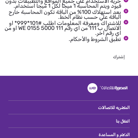
حرية الاستخدام على جميع المواقع والتطبيقات بدون
قيود ويتم المحاسبة 1 ميجا لكل 1 ميجا استخدام.
بعد استهلاك 100% من الباقة تكون المحاسبة خارج
الباقة علي حسب نظام الخط.
للاشتراك ومعرفة المعلومات اطلب #101*999* او
الاتصال ب 111 من اي رقم WE 0155 5000 111 او من
اي رقم اخر.
تطبق الشروط والأحكام.
إشترك
المصريه للاتصالات
اتصل بنا
الدعم و المساعدة