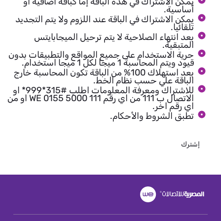
يمكن الاشتراك في هذه الباقة إما كباقة اضافية او
أساسية.
يمكن الاشتراك في الباقة عند اللزوم ولا يتم التجديد
تلقائيا.
بعد انتهاء الصلاحية لا يتم ترحيل الميجابايتس
المتبقية.
حرية الاستخدام على جميع المواقع والتطبيقات بدون
قيود ويتم المحاسبة 1 ميجا لكل 1 ميجا استخدام.
بعد استهلاك 100% من الباقة تكون المحاسبة خارج
الباقة علي حسب نظام الخط.
للاشتراك ومعرفة المعلومات اطلب #315*999* او
الاتصال ب 111 من اي رقم WE 0155 5000 111 او من
اي رقم اخر.
تطبق الشروط والأحكام.
إشترك