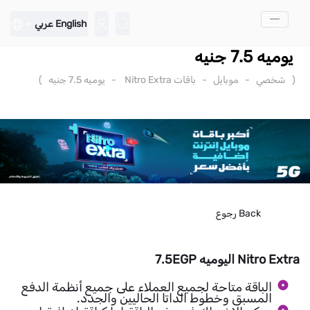
تخطي إلى المحتوى الرئيسي
English
عربي
يوميه 7.5 جنيه
(
شخصي
-
موبايل
-
باقات Nitro Extra
-
يوميه 7.5 جنيه
)
Back
رجوع
Nitro Extra اليوميه 7.5EGP
الباقة متاحة لجميع العملاء على جميع أنظمة الدفع
المسبق وخطوط الداتا الحاليين والجدد.