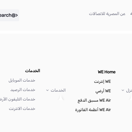
(current)
(current)
عن المصرية للاتصالات
<@liferay.language key="search" />
الخدمات
WE Home
خدمات الموبايل
WE إنترنت
خدمات الرصيد
نزل
الخدمات
WE أرضي
خدمات التليفون الأر
WE Air مسبق الدفع
خدمات الانترنت
WE Air أنظمة الفاتورة