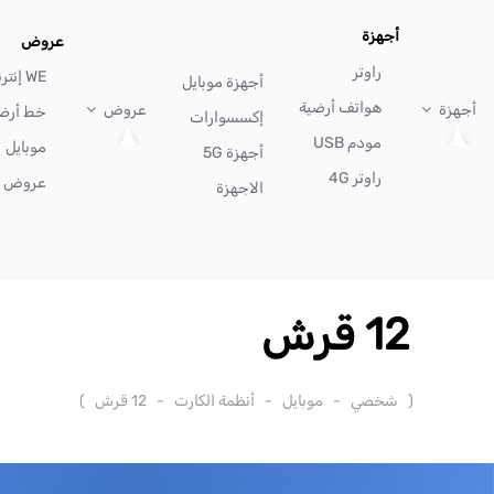
أجهزة
عروض
راوتر
WE إنترنت
أجهزة موبايل
هواتف أرضية
أجهزة
عروض
خط أرض
إكسسوارات
مودم USB
موبايل
أجهزة 5G
راوتر 4G
عروض أ
الاجهزة
12 قرش
(
شخصي
-
موبايل
-
أنظمة الكارت
-
12 قرش
)