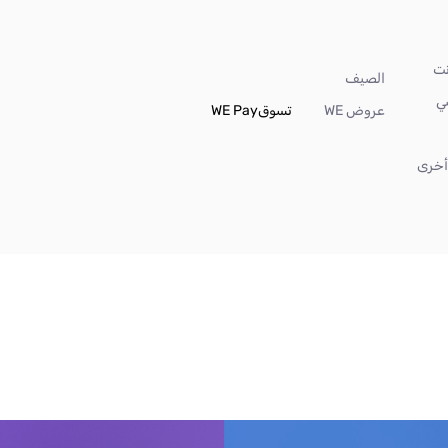
الصيف
ي
عروض WE
تسوق
WE Pay
خرى